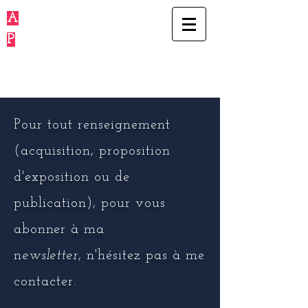
A
lain Licari
P
hotoSpectacle
Pour tout renseignement
(acquisition, proposition
d'exposition ou de
publication), pour
vous
abonner à ma
n
ewsletter
,
n'hésitez pas à me
contacter.